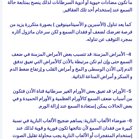
ما تكون مضادات حيوية أو أدوية السرطانات لذلك ينصح بمتابعة حالة
السمع عند إستخدام أحد تلك العقاقير.
كما يعد تناول (الأسبرين و الأسيتامينوفين ) بصورة متكررة يزيد من
فرصة تعرضك لضعف أو فقدان السمع و لكن سرعان ماتزول آثاره
بمجرد التوقف عن تناوله.
4- الأمراض المزمنة: قد تتسبب بعض الأمراض المزمنة في ضعف
السمع حتى وإن لم تكن مرتبطة بالأذن كالأمراض التي تعيق تدفق
الدم إلى الأذن الوسطى و المخ و أمراض القلب و إرتفاع ضغط الدم
و السكر و أمراض المناعة الذاتية.
5- الأورام: قد تعيق بعض الأورام الغير سرطانية قناة الأذن فتكون
من أسباب ضعف السمع كالأورام العظمية و الأورام الحميدة و في
بعض الحالات يمكن إستعادة السمع عند إزالة الورم.
6- ضوضاء الألعاب النارية: يساهم ضجيج الألعاب النارية في نسبة
كبيرة من فقدان السمع لأن نتائجها تكون فورية و قوية لذلك عند
إستخدام المتفجرات أو الألعاب النارية يجب محاولة تقليل الصوت