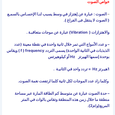
خواص الصوت
–
الصوت : عبارة عن إهتزاز في وسط يسبب لنـا الإحسـاس بالسمـع
( الصوت لا ينتقل فى الفراغ ).
والاهتزازات (
Vibration
) عبارة عن موجات متعاقبـة .
– و عدد الأمواج التي تمر خلال ثانية واحدة في نقطة معينة (عدد
الذبذبات في الثانية الواحدة) يسمى التردد
f ) frequency
) ويقاس
بوحدة إسمها الهيرتز
Hz
أو كيلوهيرتس
1هيـرتز
Hz
= تردد واحد في الثانيـة .
وكلما زاد عدد الموجات لكل ثانية كلما ارتفعت نغمة الصوت.
– حدة الصوت عبارة عن متوسط كم الطاقة المارة عبر مساحة
منطقة ما خلال زمن هذه المنطقة وتقاس بالوات في المتر
المربع(و/م2).