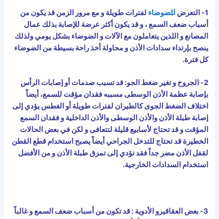
1- التعرض
للضوضاء
لفترات طويلة و مع مرور الزمن قد يكون من
أسباب ضعف السمع ، و قد يكون أكثر عرضة للإصابة بذلك عمال
المصانع و اللذين يتعاملون مع الآلات و الضوضاء بشكل يومي ولذلك
ينصح بإرتداء سدادات الأذن و محاولة أخذ راحة بسيطة من الضوضاء
كل فترة.
2- الجروح و تغير ضغط الجو: قد تسبب صدمات أو إصابات الرأس
بإصابة عظمة الأذن الوسطى مسببه فقدان مؤقت للسمع، أيضاً
اختلاف الضغط الجوى كالطيران لفترات طويلة أو الغطس يؤدي إلى
إصابة طبلة الأذن والأذن الوسطى والأذن الداخلية و فقدان السمع
المؤقت و قد تحتاج لأسابيع قليلة لتتعافى و لكن في بعض الحالات
الخطيرة قد تحتاج للتدخل الجراحي أيضاً يصبح استخدام قطع القطن
لقفل الأذن مضر جداً فقد تؤدي إلى تمزق طبلة الأذن و من الأفضل
استخدام السدادات الخارجية.
3- بعض العقاقيرو الأدوية : قد تكون من أسباب ضعف السمع و غالباً