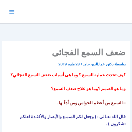
خطي
لى
لمحتوى
ضعف السمع الفجائى
بواسطة
دكتور عمادالدين حامد
/
28 مايو، 2019
كيف تحدث عملية السمع ؟ وما هى أسباب ضعف السمع الفجائي؟
وما هو الصمم ؟وما هو علاج ضعف السمع؟
– السمع من أعظم الحواس ومن أدقّـها .
قال الله تعـالى : ( وجعل لكم السمـع والأبصار والأفئـدة لعلكم
تشكرون ) .