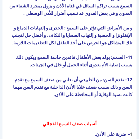
السمع بسبب تراكم السائل في قناة الأذن و يزول بمجرد الشفاء من
العدوى و في بعض العدوى قد تسبب أضرار للأذن الوسطى .
و من الأمراض التي تؤثر على السمع : الجدرى و إلتهابات الدماغ و
الإنفلونزا و الحصبة و إلتهاب السحايا و النكاف، و أفضل حل لتجنب
تلك المشاكل هو الحرص على أخذ الطفل لكل التطعيمات اللازمة.
11- الصمم: يولد بعض الأطفال فاقدين حاسة السمع ويكون ذلك
بسبب إصابة الأم بعدوى أثناء الحمل أو خلل في الجينات.
12- تقدم السن: من الطبيعي أن نعاني من ضعف السمع مع تقدم
السن و ذلك بسبب ضعف خلايا الأذن الداخلية مع تقدم السن مهما
كانت نسبة الوقاية أو المحافظة على الأذن
.
أسباب ضعف السمع الفجائي
1
– ضربة على الأذن.