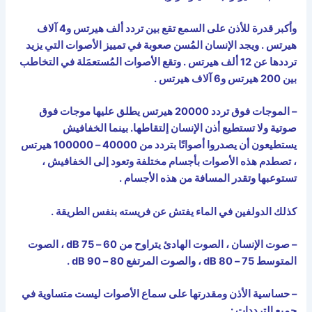
وأكبر قدرة للأذن على السمع تقع بين تردد ألف هيرتس و4 آلاف
هيرتس . ويجد الإنسان المُسن صعوبة في تمييز الأصوات التي يزيد
ترددها عن 12 ألف هيرتس . وتقع الأصوات المُستعمَلة في التخاطب
بين 200 هيرتس و6 آلاف هيرتس .
– الموجات فوق تردد 20000 هيرتس يطلق عليها موجات فوق
صوتية ولا تستطيع أذن الإنسان إلتقاطها. بينما الخفافيش
يستطيعون أن يصدروا أصواتًا بتردد من 40000 – 100000 هيرتس
، تصطدم هذه الأصوات بأجسام مختلفة وتعود إلى الخفافيش ،
تستوعبها وتقدر المسافة من هذه الأجسام .
كذلك الدولفين في الماء يفتش عن فريسته بنفس الطريقة .
– صوت الإنسان ، الصوت الهادئ يتراوح من 60 – 75
dB
، الصوت
المتوسط 75 – 80
dB
، والصوت المرتفع 80 – 90
dB
.
–
حساسية الأذن ومقدرتها على سماع الأصوات ليست متساوية في
جميع الترددات
: