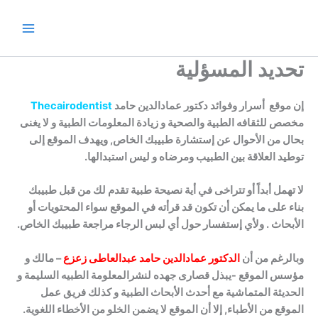
خطي
لى
لمحتوى
تحديد المسؤلية
إن موقع أسرار وفوائد دكتور عمادالدين حامد
Thecairodentist
مخصص للثقافه الطبية والصحية و زيادة المعلومات الطبية و لا يغنى
بحال من الأحوال عن إستشارة طبيبك الخاص, ويهدف الموقع إلى
توطيد العلاقة بين الطبيب
ومرضاه و ليس استبدالها.
لا تهمل أبداً أو تتراخى في أية نصيحة طبية تقدم لك من قبل طبيبك
بناء على ما يمكن أن تكون قد قرأته في الموقع سواء المحتويات أو
الأبحاث . ولأي إستفسار حول أي لبس الرجاء مراجعة طبيبك الخاص.
وبالرغم من أن
الدكتور عمادالدين حامد عبدالعاطى زعزع
– مالك و
مؤسس الموقع -يبذل قصارى جهده لنشرالمعلومة الطبيه السليمة و
الحديثة المتماشية مع أحدث الأبحاث الطبية و كذلك فريق عمل
الموقع من الأطباء, إلا أن الموقع لا يضمن الخلو من الأخطاء اللغوية.