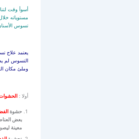
أسوأ وقت لتنا
مستوياته خلال
تسوس الأسنان
يعتمد علاج تس
التسوس لم يص
وملئ مكان الت
أولا :
الحشوات 
حشوة
الفض
بعض العناص
معينة ليصبح
:حشوة
الذ