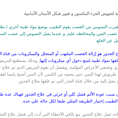
 لتعويض الجزء المكسور و تغيير شكل الأسنان الأمامية
يقترب التسوس من العصب يقوم الطبيب بوضع مواد طبية أخري ( بطا
 عصب السن والمحافظه عليه, و عندما يصل التسوس إلي عصب السن
يل عن الخلع.
ج الجذور هو إزالة العصب الملتهب أو المتحلل والميكروبات من قناة ا
قها بمواد طبية لمنع دخول أي ميكروبات إليها
, وبذلك يستطيع المريض
 وتختفي الأعراض المؤلمة, ويفضل أن يقوم المريض الذي تم علاج ج
 طربوش لهذا السن حتي يحميه من الكسر, لأن السن أصبح يابسا لفق
 يصل إليه من خلال قناة الجذر التي تم غلقها بعلاج الجذور.
ن سبب عودة الألم فشل كلي أو جزئي في علاج الجذور فهناك عدة طر
لطبيب إختيار الطريقه المثلي طبقا لكل حالة علي حده.
ادة عمل علاج الجذور مع تلافي الأخطاء التي أدت إلي فشل علاج الجذ