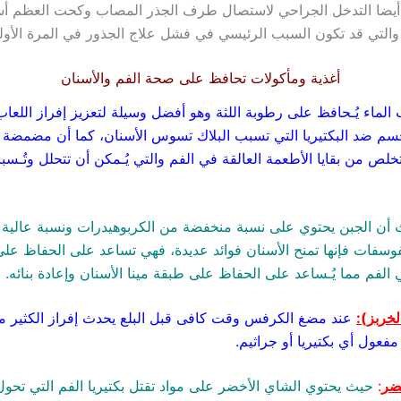
ك أيضا التدخل الجراحي لاستصال طرف الجذر المصاب وكحت العظم أس
والتي قد تكون السبب الرئيسي في فشل علاج الجذور في المرة الأول
أغذية ومأكولات تحافظ على صحة الفم والأسنان
لماء يُـحافظ على رطوبة اللثة وهو أفضل وسيلة لتعزيز إفراز اللعاب ا
سم ضد البكتيريا التي تسبب البلاك تسوس الأسنان، كما أن مضمضة ال
لص من بقايا الأطعمة العالقة في الفم والتي يُـمكن أن تتحلل وتُـسب
أن الجبن يحتوي على نسبة منخفضة من الكربوهيدرات ونسبة عالية
فوسفات فإنها تمنح الأسنان فوائد عديدة، فهي تساعد على الحفاظ على
الفم مما يُـساعد على الحفاظ على طبقة مينا الأسنان وإعادة بنائه.
خربز):
عند مضغ الكرفس وقت كافى قبل البلع يحدث إفراز الكثير م
مفعول أي بكتيريا أو جراثيم.
ضر
:
حيث يحتوي الشاي الأخضر على مواد تقتل بكتيريا الفم التي تحول