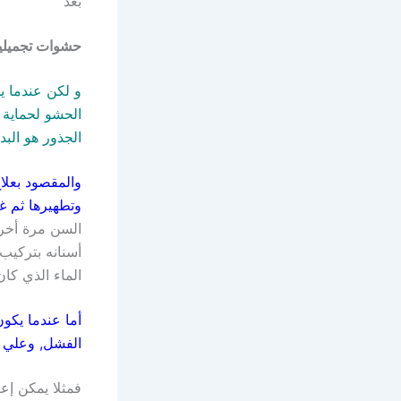
بعد
حشوات تجميلية
و لكن عندما 
الحشو لحماية
الجذور هو البد
والمقصود بعلا
وتطهيرها ثم غل
السن مرة أخري
أسنانه بتركيب
الماء الذي كان
أما عندما يكو
الفشل, وعلي ا
فمثلا يمكن إع