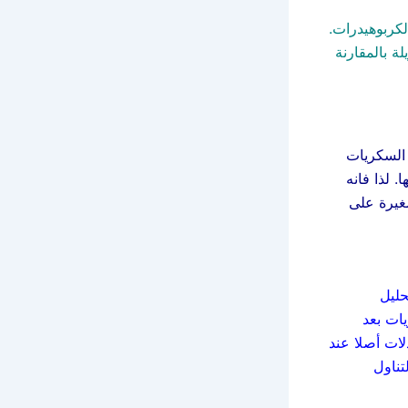
كربوهيدرات.
ة بالمقارنة
 السكريات
 لذا فانه
غيرة على
حليل
يات بعد
لات أصلا عند
تناول