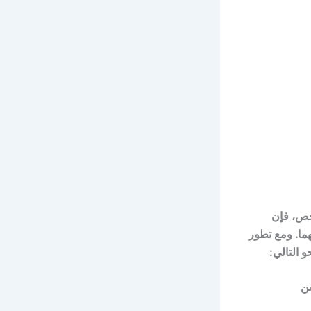
شخص، فإن
هما. ومع تطور
 التالي:
سن