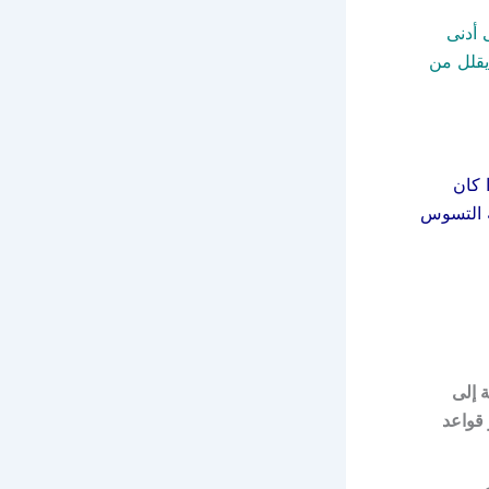
 أدنى
يقلل من
 كان
ة التسوس
 إلى
قواعد
اص