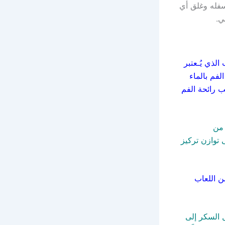
فله وغلق أي
ي.
لذي يُـعتبر
فم بالماء
ب رائحة الفم
 من
 توازن تركيز
ن اللعاب
 السكر إلى