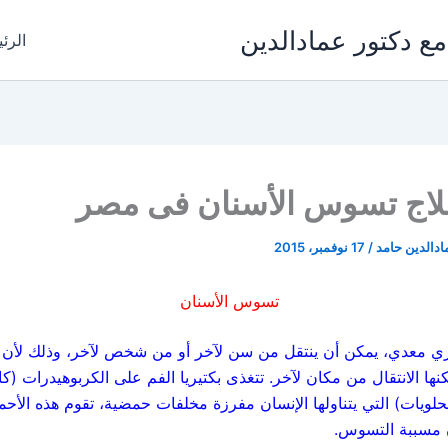
مع دكتور عمادالدين
الرئ
علاج تسوس الأسنان فى مصر
ادالدين حامد
/
17 نوفمبر، 2015
تسوس الأسنان
 معدي، يمكن أن ينتقل من سن لآخر أو من شخص لآخر، وذلك لأن ال
نها الانتقال من مكان لآخر. تتغذى بكتيريا الفم على الكربوهيدرات (كال
لويات) التي يتناولها الإنسان مفرزة مخلفات حمضية، تقوم هذه الأحم
 مسببة التسوس.