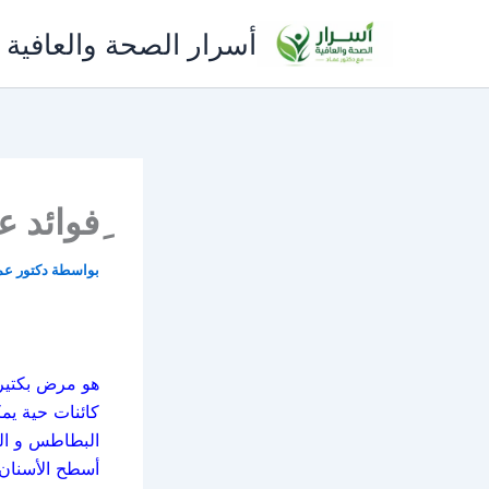
خطي
أسرار الصحة والعافية 
لى
لمحتوى
ِفوائد 
بواسطة
دكتور عم
هو مرض بكتيري
كائنات حية يمك
البطاطس و الح
أسطح الأسنان