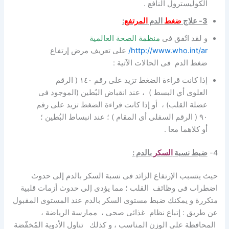
الكوليسترول النافع .
3- علاج
ضغط
الدم
المرتفع
:
و لقد اتُفق فى
منظمة الصحة العالمية
http://www.who.int/ar/
على تعريف مرض إرتفاع
ضغط الدم فى الحالات الآتية :
إذا كانت قراءة الضغط تزيد على رقم ۱٤۰ ( الرقم
العلوى أي البسط ) ، عند انقباض البُطين (الموجود فى
عضلة القلب) ، أو إذا كانت قراءة الضغط تزيد على رقم
۹۰ ( الرقم السفلى أى المقام ) ؛ عند انبساط البُطين ؛
أو كلاهما معا .
4-
ضبط نسبة
السكر
بالدم
:
حيث يتسبب الإرتفاع الزائد فى نسبة السكر بالدم إلى حدوث
اضطراب فى وظائف القلب ؛ مما يؤدى إلى حدوث أزمات قلبية
متكررة و يمكنك ضبط مستوى السكر بالدم عند المستوى المقبول
عن طريق : إتباع نظام غذائى صحى ، ممارسة الرياضة ،
المحافظة على الوزن المناسب ، و كذلك تناول الأدوية المُخفّضة