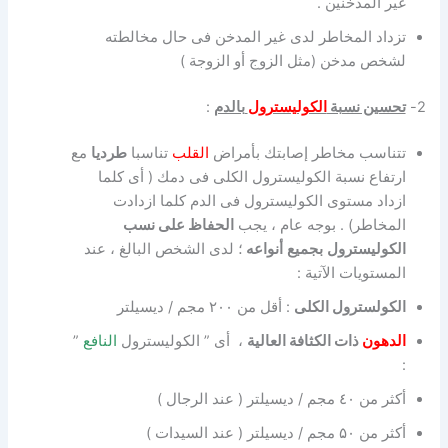
غير المدخنين .
تزداد المخاطر لدى غير المدخن فى حال مخالطته
لشخص مدخن (مثل الزوج أو الزوجة )
2-
تحسين نسبة
الكوليسترول
بالدم
:
تتناسب مخاطر إصابتك بأمراض
القلب
تناسبا
طرديا
مع
ارتفاع نسبة الكوليسترول الكلى فى دمك ( أى كلما
ازداد مستوى الكوليسترول فى الدم كلما ازدادت
المخاطر) . بوجه عام ، يجب
الحفاظ على نسب
الكوليسترول
بجميع
أنواعه
؛ لدى الشخص البالغ ، عند
المستويات الآتية :
الكولسترول الكلى
: أقل من ٢۰۰ مجم / ديسيلتر
الدهون
ذات الكثافة العالية
، أى ” الكوليسترول
النافع
”
:
أكثر من ٤۰ مجم / ديسيلتر ( عند الرجال )
أكثر من ۵۰ مجم / ديسيلتر ( عند السيدات )