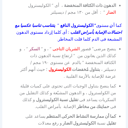
الدهون ذات الكثافة المنخفضة
، أى ” الكوليسترول
الضار
” : أقل من ۱۳۰ مجم / ديسيلتر
كما أ
ن
مستوى
”
الكوليسترول
النافع
”
يتتناسب تناسبا عكسيا مع
احتمالات الإصابة بأمراض القلب
: أى كلما إزداد مستوى الدهون
المشبعة فى الدم كلما قلت
المخاطر
.
ينصح مرضى” قصور
الشريان التاجى
” ، و ”
السكر
” ، و
كذلك الذين يعانون من ” ارتفاع نسبة الدهون ذات
الكثافة المنخفضة ” بالدم عن مستوى ۱۹۰ مجم /
دسيلتر ،
بتناول مُخفضات
الكوليسترول
؛ حيث أنهم أكثر
عرضة للإصابة بالأزمة القلبية .
كما ينصح بتناول الوجبات التى تحتوى على كميات قليلة
من الكولسترول ، و الدهون المشبّعة و كذلك التقليل من
السكريات يساعد فى
تقليل نسبة الكوليسترول
و كذلك
فى
حمايتك من مخاطر
الإصابة بأمراض القلب.
كما أن ممارسة النشاط الحركى المنتظم
يساعد على
تقليل
نسبة
الكوليسترول
الضار
و رفع معدلات