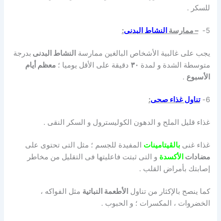
للسكر .
5-
–
ممارسة
النشاط البدنى
:
يجب على غالبية الأشخاص البالغين ممارسة
النشاط البدنى
بدرجة
متوسطة الشدة و لمدة
۳۰
دقيقة على الأقل يوميا ؛
معظم أيام
الأسبوع
.
6-
تناول
غذاء صحى
:
غذاء قليل الملح و الدهون الكوليسترول و السكر النقى .
غذاء غنى
بالڤيتامينات
المفيدة للجسم ؛ مثل التى تحتوى على
مضادات
الأكسدة
و التى ثبتت فاعليتها فى التقليل من مخاطر
إصابتك بأمراض القلب .
كما ينصح بالإكثار من تناول
الأطعمة النباتية
مثل الفواكه ،
الخضروات ، المكسرات ؛ و الحبوب .