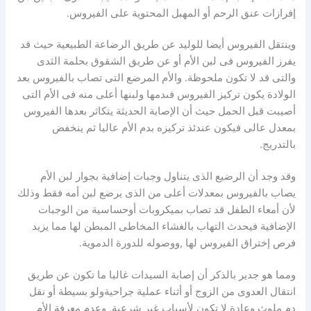
إفرازات عنق الرحم أو المهبل المحتوية على الفيروس.
وينتقل الفيروس أيضا للوليد عن طريق الرضاعة الطبيعية حيث قد
يفرز الفيروس فى لبن الأم أو عن طريق الشقوق بحلمة الثدى
والتى قد لا تكون ملحوظة. والأم المرضع التى تصاب بالفيروس بعد
الولادة يكون تركيز الفيروس فىدمها ولبنها أعلى منه فى الأم التى
أصيبت قبل الحمل حيث أن الإصابة الحديثة يتكاثر بعدها الفيروس
بمعدل عالى فيكون عندئذ تركيزه بدم الأم عاليا ثم ينخفض
بالتدريج.
وقد وجد أن الرضيع الذى يتناول وجبات إضافية بجوار لبن الأم
يصاب بالفيروس بمعدلات أعلى من الذى يرضع لبن أمه فقط وذلك
لأن أمعاء الطفل قد تصاب بميكروبات أوحساسية من الوجبات
الإضافية فيحدث التهاب بالغشاء المخاطى المبطن لها مما يزيد
فرص إختراق الفيروس لها ,ووصوله للدورة الدموية.
ومما هو جدير بالذكر أن إصابة السيدات غالبا ما تكون عن طريق
انتقال العدوى من الزوج أو أثناء عملية جراحيةولو بسيطة أو نقل
دم ملوث وعادة لا تكون لأسباب غير شرعية. وعدم معرفة الأم