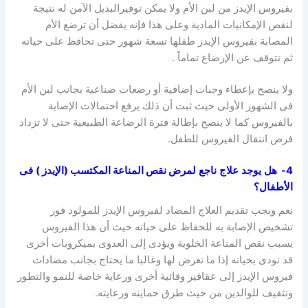
بفيروس الإيدز من لبن الأم ولا يمكن توفيرالبديل الآمن له نتيجة
لنقص الإمكانيات المادية وعلى هذا فإنه يفضل أن ترضع الأم
المصابة بفيروس الإيدز طفلها تسعة شهور حتى تحافظ على حياته
ثم تتوقف عن الإرضاع تماماً .
ولا ينصح بإعطاء وجبات إضافية أو رضعات صناعية بجانب لبن الأم
فى الشهور الأولى حيث ثبت أن ذلك يرفع احتمالات الإصابة
بالفيروس كما لا ينصح بإطالة فترة الرضاعة الطبيعية حتى لا تزداد
فرص انتقال الفيروس للطفل.
4-
هل
يوجد
علاج
ناجع
لمرض نقص المناعة المكتسب (الإيدز )
فى
الأطفال؟
نعم ويجب تقديم العلاج المضاد لفيروس الإيدز للمولود فور
تشخيص الإصابة به للحفاظ على حياته حيث أن هذا الفيروس
يسبب نقص المناعة الخلوية ويؤدى إلى العدوى بميكروبات أخرى
قد تودى بحياته إذا ما تعرض لها وغالبا ما يحتاج بجانب مضادات
فيروس الإيدز إلى عقاقير وقائية أخرى ورعاية خاصة للنمو والتطور
وتثقيف للوالدين من حيث طرق حمايته ورعايته.