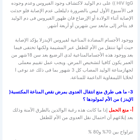
HIV IgG )) على دم الوليد لاكتشاف وجود الفيروس وعدم وجوده
فى الأسبوع الأول ليس بالضرورة دليلعلى عدم الإصابة فلو حدثت
الإصابة أثناء الولادة أو الإرضاع فان ظهور الفيروس فى دم الوليد
قد يتأخر إلى مابعد سن شهرين أو أربعة أشهر.
ووجود الأجسام المضادة المناعية لفيروس الإيدزلا يؤكد الإصابة
حيث أنها تنتقل من الأم للطفل عبر المشيمة ولكنها تختفى فيما
بعد ووجود هذه الأجسامالمناعية لدى الرضيع بعد سن 18شهر من
العمر يكون كافيا لتشخيص المرض. ويجب عمل تقييم معملى
لجهازمناعة الوليد المصاب كل 3 شهور بما فى ذلك عد نوعى ا
لخلايا الليمفاوية الداعمة للمناعة.
3- ما
هى
طرق
منع
انتقال
العدوى
بمرض نقص المناعة المكتسبة(
الإيدز )
من
الأم
لمولودها
؟
أ- منع
الحمل
إذا ما كانت هذه رغبة الوالدين بالطرق الآمنة وذلك
بعد إبلاغهم أن احتمال نقل العدوى من الأم للطفل
تتراواح بين 70% و80 %