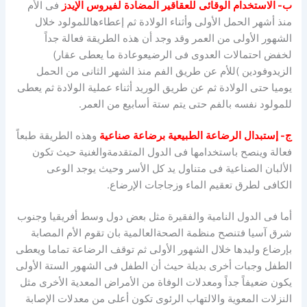
ب- الاستخدام
الوقائى
للعقاقير
المضادة
لفيروس
الإيدز
فى الأم
منذ أشهر الحمل الأولى وأثناء الولادة ثم إعطاءهاللمولود خلال
الشهور الأولى من العمر وقد وجد أن هذه الطريقة فعالة جداً
لخفض احتمالات العدوى فى الرضيعوعادة ما يعطى عقار)
الزيدوفودين )للأم عن طريق الفم منذ الشهر الثانى من الحمل
يوميا حتى الولادة ثم عن طريق الوريد أثناء عملية الولادة ثم يعطى
للمولود نفسه بالفم حتى يتم ستة أسابيع من العمر.
ج- إستبدال
الرضاعة
الطبيعية
برضاعة
صناعية
وهذه الطريقة طبعاً
فعالة وينصح باستخدامها فى الدول المتقدمةوالغنية حيث تكون
الألبان الصناعية فى متناول يد كل الأسر وحيث يوجد الوعى
الكافى لطرق تعقيم الماء وزجاجات الإرضاع.
أما فى الدول النامية والفقيرة مثل بعض دول وسط أفريقيا وجنوب
شرق آسيا فتنصح منظمة الصحةالعالمية بان تقوم الأم المصابة
بإرضاع وليدها خلال الشهور الأولى ثم توقف الرضاعة تماما ويعطى
الطفل وجبات أخرى بديلة حيث أن الطفل فى الشهور الستة الأولى
يكون ضعيفاً جداً ومعدلات الوفاة من الأمراض المعدية الأخرى مثل
النزلات المعوية والالتهاب الرئوى تكون أعلى من معدلات الإصابة