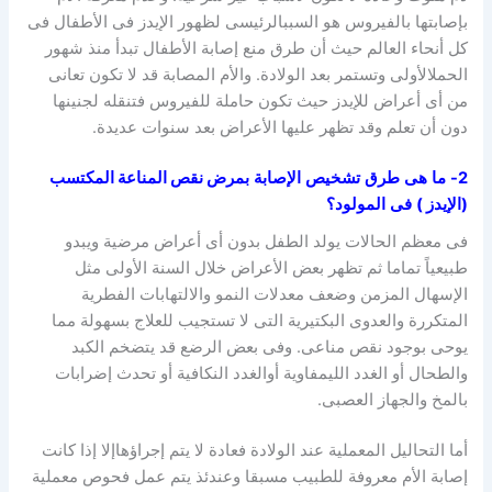
بإصابتها بالفيروس هو السببالرئيسى لظهور الإيدز فى الأطفال فى
كل أنحاء العالم حيث أن طرق منع إصابة الأطفال تبدأ منذ شهور
الحملالأولى وتستمر بعد الولادة. والأم المصابة قد لا تكون تعانى
من أى أعراض للإيدز حيث تكون حاملة للفيروس فتنقله لجنينها
دون أن تعلم وقد تظهر عليها الأعراض بعد سنوات عديدة.
2-
ما
هى
طرق
تشخيص
الإصابة
بمرض نقص المناعة المكتسب
(الإيدز )
فى
المولود؟
فى معظم الحالات يولد الطفل بدون أى أعراض مرضية ويبدو
طبيعياً تماما ثم تظهر بعض الأعراض خلال السنة الأولى مثل
الإسهال المزمن وضعف معدلات النمو والالتهابات الفطرية
المتكررة والعدوى البكتيرية التى لا تستجيب للعلاج بسهولة مما
يوحى بوجود نقص مناعى. وفى بعض الرضع قد يتضخم الكبد
والطحال أو الغدد الليمفاوية أوالغدد النكافية أو تحدث إضرابات
بالمخ والجهاز العصبى.
أما التحاليل المعملية عند الولادة فعادة لا يتم إجراؤهاإلا إذا كانت
إصابة الأم معروفة للطبيب مسبقا وعندئذ يتم عمل فحوص معملية