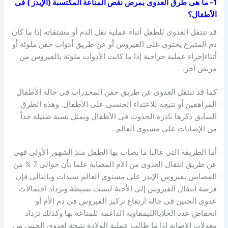
1- ما
هى
طرق
العدوى
بمرض
نقص المناعة المكتسبة (الإيدز )
فى
الأطفال؟
قد تنتقل العدوى للطفل أثناء عملية نقل الدم أو مشتقاته إذا ما كان
دم المتبرع يحتوى على الفيروس أو عن طريق أدوات حقن ملوثة أو
أثناءإجراء عملية جراحية إذا ما كانت الأدوات ملوثة بالفيروس من
مريض آخر.
كما قد تنتقل العدوى عن طريق حقن المخدرات فى حالة الأطفال
المراهقين أو نتيجة للاعتداء الجنسى على الأطفال. وهذه الطرق
السابق ذكرها نادرة الحدوث فى الأطفال وتمثل نسبة ضئيلة جداً
من الإصابات على مستوى العالم.
أما الطريقة التى غالبا ما يصاب بها الطفل منذ الشهور الأولى فهى
عن طريق انتقال العدوى من الأم المصابة علما بأن حوالى 7 % من
المصابين بفيروس الإيدز على مستوى العالم سيدات وبالتالى فإن
فرصة انتقال الفيروس إلى الأجنة ليست بسيطة وتزداد احتمالات
عدوى الجنين فى حالة ارتفاع تركيز الفيروس فى دم الأم أو
انخفاض عدد الخلاياالليمفاوية الداعمة للمناعة بها وكذلك تزداد
معدلات الإصابة إذا ما طالت عملية الولادة نتيجة لعدوى الجنين من