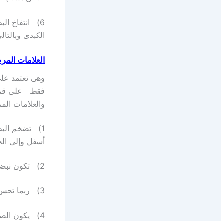
6) انتفاخ ال
الكبدى وبالتا
العلامات المرض
وهى تعتمد على
فقط على قمة 
والعلامات الم
1) تضخم البط
أسفل وإلى ال
2) تكون نبضة قمة القلب واسعة وقوية ومختصرة .
3) ربما تحس يد الطبيب هزيزإنقباضى على قمة القلب أثناء الإنقباض البطينى .