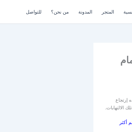
يسية
المتجر
المدونة
من نحن؟
للتواصل
ام
 إرتجاع
ك الالتهابات.
 أكثر