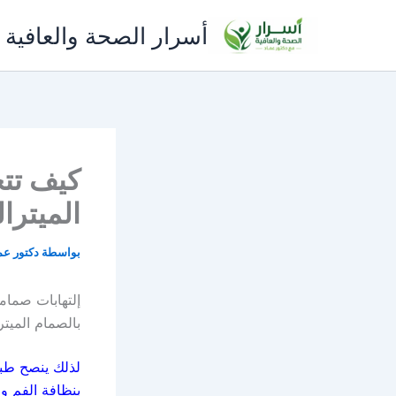
خطي
أسرار الصحة والعافية 
لى
لمحتوى
كيف تت
الميترا
بواسطة
دكتور عم
إلتهابات صمام
بالصمام الميتر
لذلك ينصح طبي
بنظافة الفم وا