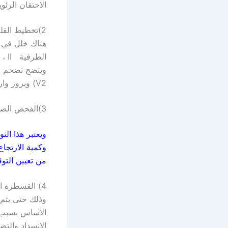
الاحتقان الرئو
2)تخطيط القل
V2) وبروز وارتفاع الموجة R في الدالتين الصدريتين (V5 and V6) .
3)الفحص الصدوى والدوبلري للقلب(الإيكو)
ويعتبر هذا ال
وكمية الارتجا
من تعيين التوق
4) القسطرة ا
وذلك حتى يتم ا
الأساس بسبب إ
الانسداد والتض