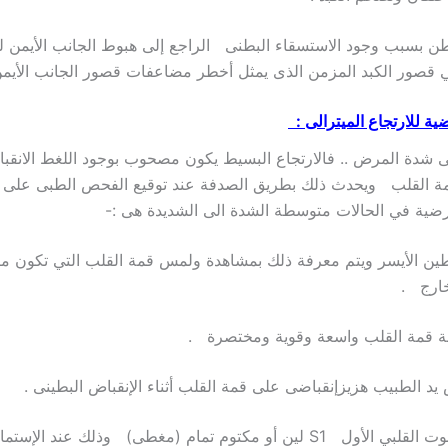
بطن بسبب وجود الاستسقاء البطنى الراجع إلى هبوط الجانب الأيمن ل
لي قصور الكبد المزمن الذى يمثل أخطر مضاعفات قصور الجانب الأيمن
ية للارتجاع الميترالى :
 شدة المرض .. فالارتجاع البسيط يكون مصحوب بوجود اللغط الانقب
القلب ويحدث ذلك بطريق الصدفة عند توقيع الفحص الطبى على هذ
رضية في الحالات متوسطة الشدة الى الشديدة هى :-
ين الأيسر ويتم معرفة ذلك بمشاهدة ولمس قمة القلب التي تكون مز
خارج .
4) يكون الصوت القلبي الأول S1 لين أو مكتوم تمام (مغطى) وذلك عند الإست