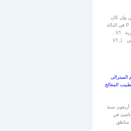
ن وإن كان
هناك خلل في نظم القلب م ل ويظهر تضخم الأذين الأيسر ممثل في إتساع الموجة P في الدالة
الطرفية II ، وكذلك في تعمق واتساع الجزء الأخير من هذه الموجة في الدالة الصدرية V1 .
ويتضح تضخم البطين الأيسر في تعمق (زيادة عمق) الموجه S في الدالتين الصدريتين (V1 ,
الميترالى
طبيب المعالج
 أربعون سنة
 ناشئ في
 مناطق