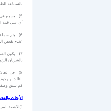
بالسماعة الطبي
5) يسمع في 
أى على قمة ال
6) يتم سماع 
عندم يقبض ال
7) يكون الصو
بالشريان الرئو
8) في الحالا
الثالث وبوجود
كم سبق وصفه 
الأبحاث والفح
1)الآشعة السي