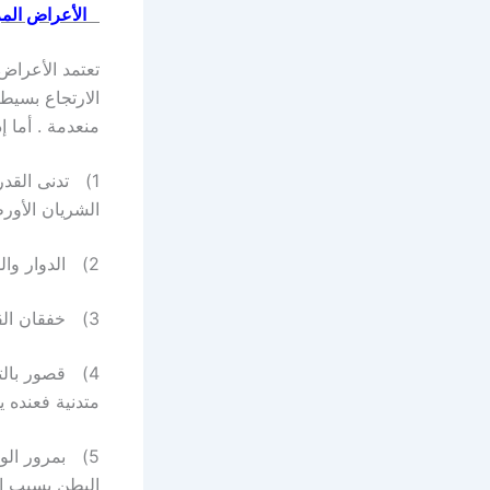
الأعراض الم
تعتمد الأعراض
الارتجاع بسيط
منعدمة . أما إ
1) تدنى القد
الشريان الأورط
2) الدوار والدوخة لنفس السبب السابق .
3) خفقان القلب الذى ينشأ في العادة عن الارتجاف الأذينى .
4) قصور بالت
متدنية فعنده ي
5) بمرور ال
البطن بسبب اح