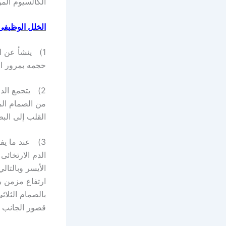
الكالسيوم الم
الخلل الوظيفى
1) ينشأ عن ار
حجمه بمرور ا
2) يتجمع الد
من الصمام المي
القلب إلى البط
3) عند ما يف
الدم الارتخائ
الأيسر وبالتال
ارتفاع مزمن ب
بالصمام الثلاث
قصور الجانب ا