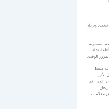
ة .
فيتمدد ويزداد
ـدم المتسربة
ناء ارتخاء
 بمرور الوقت.
صاعد ضغط
 الأذين
قان رئوى ثم
رتجاع
اض وعلامات