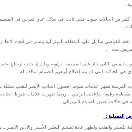
ة .
كثير من الحالات صوت قلبي ثالث في شكل عدو الفرس في المنطقة ا
قلب .
لغط انقباضى شامل على المنطقة الميترالية ينتشر في اتجاه الابط وي
مريض يديه .
ت القلبي الثانى حاد على المنطقة الرئوية وذلك إذ حدث ارتفاع بضغط
ي في الحالات التي لم يتم إصلاح أوتغيير الصمام التالف له .
ت المزمنة تظهر علامات هبوط (قصور) الجانب الأيسر للقلب ممثلة ب
 طقطقة رقيقة بقاعدتى الرئتين .. وربما ظهرت علامات هبوط الجانب 
في حالات تضيق الصمام الميترالى .
وص المعملية :
نية للصدر والقلب وتُظهر عادة تضخم البطين الأيسر والأذين الأيسر ..