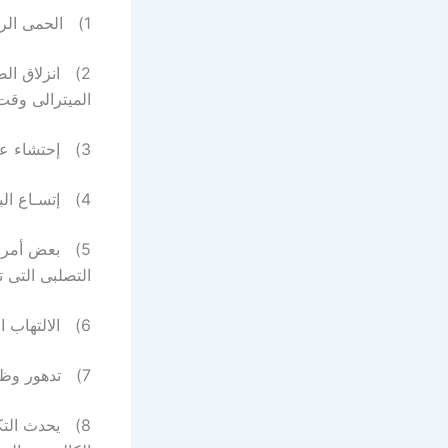
1) الحمى الروماتيزمية.
2) انزلاق ال
الميترالى وقت 
3) إحتشاء عضلة القلب.
4) إتسـاع البطين الأيسر.
5) بعض أمراض
التصلبى التى ت
6) الالتهاب البكتيرى أو الفطرى بالصمام الميترالى ، وخاصة إذ كان به تلف سابق .
7) تدهور وظائف الصمام الميترالى بتليفه وتكلسه بسبب الشيخوخة .
8) يحدث الت