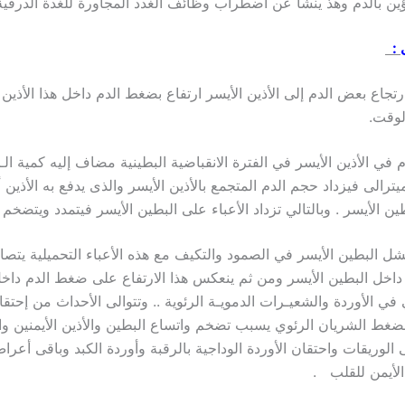
ؤين بالدم وهذ ينشأ عن اضطراب وظائف الغدد المجاورة للغدة الدرقي
 :
تجاع بعض الدم إلى الأذين الأيسر ارتفاع بضغط الدم داخل هذا الأذين 
لوقت.
م في الأذين الأيسر في الفترة الانقباضية البطينية مضاف إليه كمية ال
ترالى فيزداد حجم الدم المتجمع بالأذين الأيسر والذى يدفع به الأذين أث
ين الأيسر . وبالتالي تزداد الأعباء على البطين الأيسر فيتمدد ويتضخم
شل البطين الأيسر في الصمود والتكيف مع هذه الأعباء التحميلية يت
ى داخل البطين الأيسر ومن ثم ينعكس هذا الارتفاع على ضغط الدم داخل
ي في الأوردة والشعيـرات الدمويـة الرئوية .. وتتوالى الأحداث من إحت
ضغط الشريان الرئوي يسبب تضخم واتساع البطين والأذين الأيمنين وا
ى الوريقات واحتقان الأوردة الوداجية بالرقبة وأوردة الكبد وباقى أعر
لأيمن للقلب .