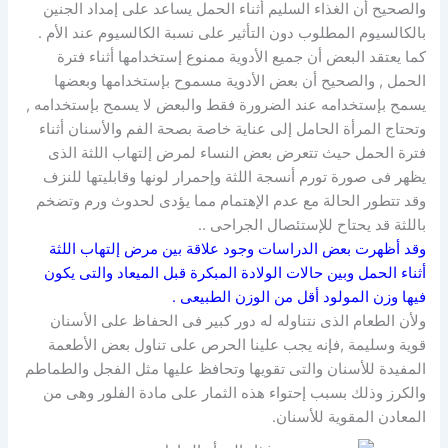
والصحيح أن الغذاء السليم أثناء الحمل يساعد على إمداد الجنين
بالكالسيوم المطلوب دون التأثير على نسبة الكالسيوم عند الأم .
كما يعتقد البعض أن جميع الأدوية ممنوع إستخدامها أثناء فترة
الحمل , والصحيح أن بعض الأدوية مسموح بإستخدامها وبعضها
يسمح بإستخدامه عند الضرورة فقط والبعض لا يسمح بإستخدامه ,
وتحتاج المرأة الحامل إلى عناية خاصة بصحة الفم والأسنان أثناء
فترة الحمل حيث تتعرض بعض النساء لمرض إلتهاب اللثة الذى
يظهر فى صورة تورم أنسجة اللثة وإحمرار لونها وقابليتها للنزف
وقد تتطور الحالة مع عدم الإهتمام مما يؤدى لحدوث ورم وتضخم
باللثة قد يحتاح للإستئصال الجراحى ..
وقد أظهرت بعض الدراسات وجود علاقة بين مرض إلتهاب اللثة
أثناء الحمل وبين حالات الولادة المبكرة قبل الميعاد والتى يكون
فيها وزن المولود أقل من الوزن الطبيعى .
ولأن الطعام الذى نتناوله له دور كبير فى الحفاظ على الأسنان
قوية وسليمة ,فإنه يجب علينا الحرص على تناول بعض الأطعمة
المفيدة للأسنان والتى تقويها وتحافظ عليها مثل الفجل والطماطم
والكرز وذلك بسبب إحتواء هذه الثمار على مادة الفلور وهى من
المعادن المقوية للأسنان.