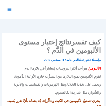
خطي
لى
لمحتوى
كيف تفسرنتائجِ إختبار مستوى
الألبومين في الدَّم ؟
بواسطة
دكتور عمادالدين حامد
/
11 سبتمبر، 2017
الألبومينُ
هو أحد أكثر البروتينات إنتشاراً في بلازما الدم.
يَقوم الألبومين بمنع البلازما من التسرُّب خارج الأوعية الدَّموية،
ويعمل على تغذية الخلايا ونقل الهُرمونات والفيتامينات والأدوية
والشَّوارد مثل شاردة الكالسيوم.
يجري تصنيعُ الألبومين في الكبد، ويتأثَّر إنتاجُه بشدَّة بأيِّ ضَرر يُصيب