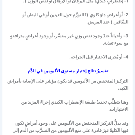
1- إضطرابٍ كبدي
(
مثل اليرقان أو الإرهاق أو نقص الوزن ) .
2- أوأعراض داءٍ كلوي
(كالتورُّم حول العينين أو في البطن أو
السَّاقين ) عند المريض.
3- وأحياناً عندَ وجود نقص وزنٍ غير مفسَّر، أو وجود أعراضٍ مترافقةٍ
مع سوء تغذية.
4- أو يُجرى الاختبار قبل الجراحة.
تفسيرُ نتائجِ إختبار
مستوى الألبومين في الدَّم
التركيز المنخفض من الألبومين قد يكون مؤشر على الإصابة بأمراض
الكبد،
وهنا يتطلَّب تحديدُ طبيعَة الإضطراب الكبدي إجراءَ المزيد من
الاختبارات.
وقد يدلُّ التركيز المنخفض من الألبومين على وجود أمراضٍ تكون
فيها الكليةُ غيرَ قادرة على منع الألبومين من التسرُّب من الدم إلى