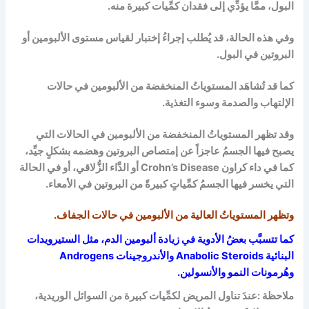
البول، ممَّا يؤدِّي إلى فقدان كمِّيات كبيرة منه.
وفي هذه الحالة، قد يُطلب إجراءُ إختبار لقياس مستوى الألبومين أو
البروتين في البول.
كما قد تُشاهَد المستوياتُ المنخفضة من الألبومين في حالات
الإلتهاب والصدمة وسوء التغذية.
وقد تظهر المستوياتُ المنخفضة من الألبومين في الحالات التي
يصبح فيها الجسمُ عاجزاً عن إمتصاص البروتين وهضمه بشكلٍ جيِّد،
كما في داء كراون
Crohn’s Disease
أو الدَّاء الزُّلاقي، أو في الحالة
التي يخسر فيها الجسمُ كمِّياتٍ كبيرةً من البروتين في الأمعاء.
وتظهر المستوياتُ العالية من الألبومين في حالات الجفاف.
كما تتسبَّب بعضُ الأدوية في زيادة ألبومين الدم، مثل الستيرويدات
البنائية
Anabolic Steroids
والأندروجينات
Androgens
وهُرمونات النمو والأنسولين.
ملاحظة :عندَ تناول المريض لكمِّيات كبيرة من السوائل الوريدية،