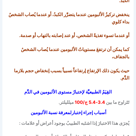
الكبد.
ينخفض تركيزُ الألبومين عندما يتضرَّر الكبدُ، أو عندما يُصاب الشخصُ
بداء كلوي
أو عندما تسوء تغذيةُ الشخص، أو عند إصابته بالتهاب أو صدمة.
كما يمكن أن ترتفعَ مستوياتُ الألبومين عندما يُصاب الشخصُ
بالجفاف،
حيث يكون ذلك الإرتفاع إرتفاعاً نسبياً بسبب إنخفاض حجم بلازما
الدَّم.
القِيَمُ الطبيعيَّة
لإ
ختبارُ مستوى الألبومين في الدَّم
تَتَراوح ما بين
3.4-5.4 ج/100
ميلليلتر.
أسباب إجراء إختبار
لمعرفة نسبة الألبومين
يُجرَى هذا الاختبارَ إذا اشتَبه الطبيبُ بوجود أعراض أو علامات :