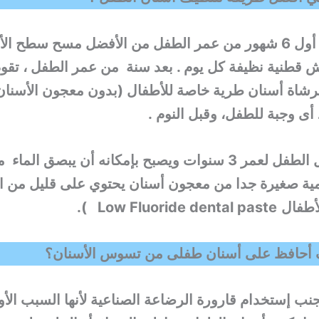
الإجابة :في أول 6 شهور من عمر الطفل من الأفضل مسح سطح ا
 قطنية نظيفة كل يوم . بعد سنة من عمر الطفل ، تقوم 
رشاة أسنان طرية خاصة للأطفال (بدون معجون الأسنان
 أى وجبة للطفل، وقبل النوم .
وعندما يصل الطفل لعمر 3 سنوات ويصبح بإمكانه أن يبصق ا
ية صغيرة جدا من معجون أسنان يحتوي على قليل من ال
طفال
Low Fluoride dental paste
).
 أحافظ على أسنان طفلى من تسوس الأسنان؟
ابة 1- تجنب إستخدام قارورة الرضاعة الصناعية لأنها السبب ا