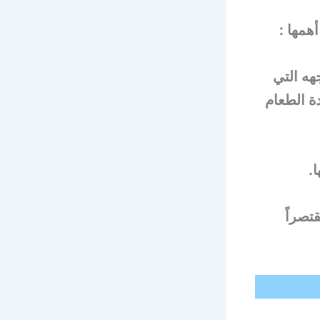
همها :
هه التي
دة الطعام
تصراً