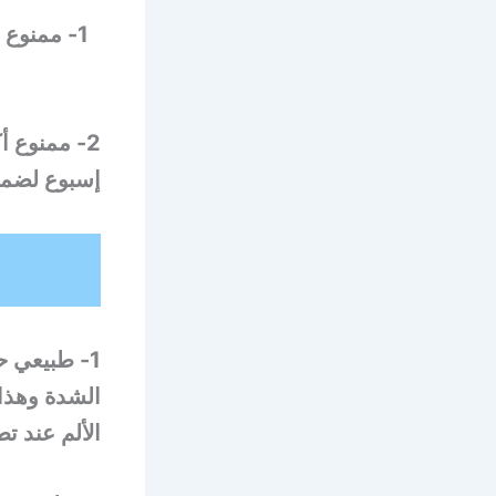
1- ممنوع
2- ممنوع 
إسبوع لضمان
1- طبيعي ح
الشدة وهذا 
الألم عند ت