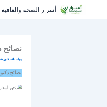
خطي
أسرار الصحة والعافية 
لى
لمحتوى
نصائح د
بواسطة
دكتور عم
نصائح دكتور