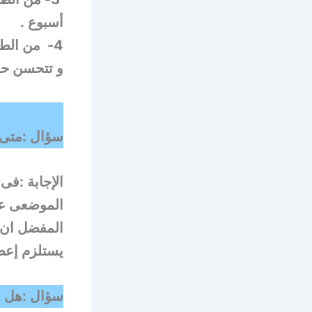
أسبوع .
4- من الط
و تتحسن حركة 
سؤال :متى 
الإجابة :فى
الموضعى عل
المفضل ان 
يستلزم إعطا
سؤال :هل ا