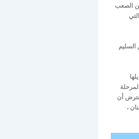
من الصعب
لتي
 السليم
لها
لمرحلة
يفترض أن
ان ،