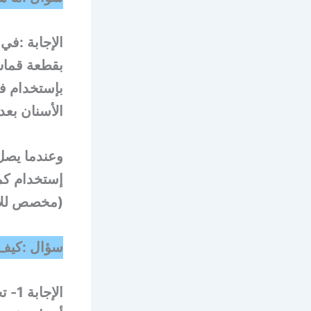
بقطعة قماش
بإستخدام ف
الأسنان بعد
إستخدام كم
(مخصص للأ
سؤال :كيف
الإج