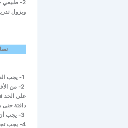
2- طبيعي حدوث
ويزول تدريج
نصائ
1-
يجب الع
2- من ال
على الخد في
دافئة حتى ي
3- يجب أن يكون الأكل طريا وفاترا (أقرب الى البارد).
4- يجب تجنب أي نشاط مجهد لمدة 24 ساعة بعد الجراحة.