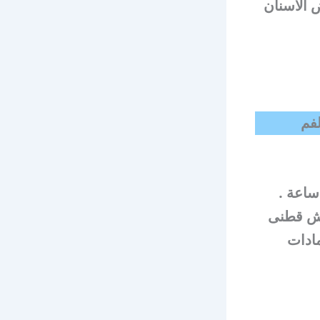
 الأسنان
لفم
ساعة .
اش قطنى
مادات