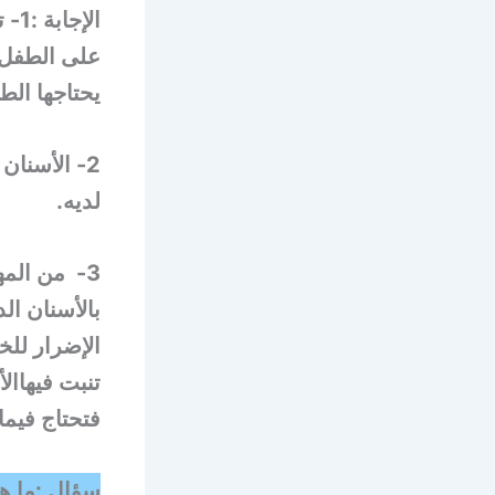
الإجابة :1- تسوس الأسنان اللبنية للأطفال
على الطفل ت
يحتاجها الط
2- الأسنا
لديه.
3- من المه
بالأسنان ال
الإضرار للخ
تنبت فيهاال
فتحتاج فيما 
سؤال :ما ه