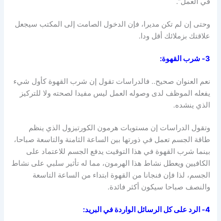
في العمل”.
وحتى إن لم تكن مديرا، فإن الدخول الصامت إلى المكتب سيجعل
علاقتك بزملائك أقل ودا.
3- شرب القهوة
:
نعم العنوان صحيح.. فالدراسات تقول إن شرب القهوة كأول شيء
يفعله الموظف لدى وصوله العمل ليس مفيدا لصحته ولا للتركيز
الذي ينشده.
وتقول الدراسات إن مستويات هرمون الكورتيزول الذي ينظم
طاقة الجسم تعمل في ذورتها بين الساعة الثامنة والتاسعة صباحا،
بينما شرب القهوة في هذا التوقيت يدفع الجسم للاعتماد على
الكافيين ويعطل نشاط هذا الهرمون، مما له تأثير سلبي على نشاط
الجسم، لذا فإن فنجانا من القهوة ابتداء من الساعة التاسعة
والنصف صباحا سيكون أكثر فائدة.
4- الرد على كل الرسائل الواردة في البريد
: