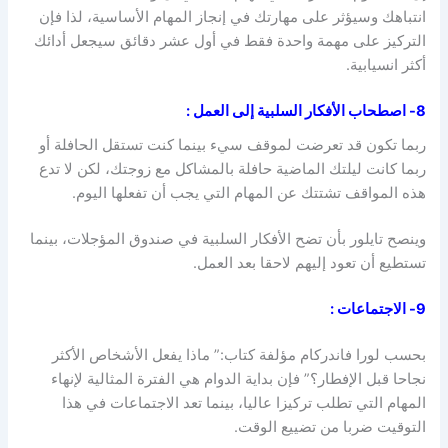
انتباهك وسيؤثر على مهارتك في إنجاز المهام الأساسية، لذا فإن
التركيز على مهمة واحدة فقط في أول عشر دقائق سيجعل أدائك
أكثر انسيابية.
8- اصطحاب الأفكار السلبية إلى العمل
:
ربما تكون قد تعرضت لموقف سيء بينما كنت تستقل الحافلة أو
ربما كانت ليلتك الماضية حافلة بالمشاكل مع زوجتك، لكن لا تدع
هذه المواقف تشتتك عن المهام التي يجب أن تفعلها اليوم.
وينصح تايلور بأن تضح الأفكار السلبية في صندوق المؤجلات، بينما
تستطيع أن تعود إليهم لاحقا بعد العمل.
9- الاجتماعات
:
بحسب لورا فاندركام مؤلفة كتاب:” ماذا يفعل الأشخاص الأكثر
نجاحا قبل الإفطار؟” فإن بداية الدوام هي الفترة المثالية لإنهاء
المهام التي تطلب تركيزا عاليا، بينما تعد الاجتماعات في هذا
التوقيت ضربا من تضييع الوقت.