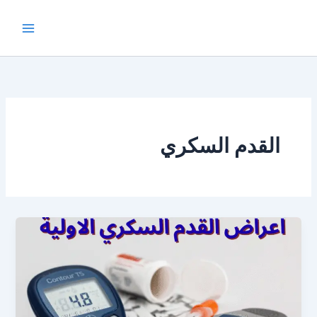
خطي
لى
لمحتوى
القدم السكري