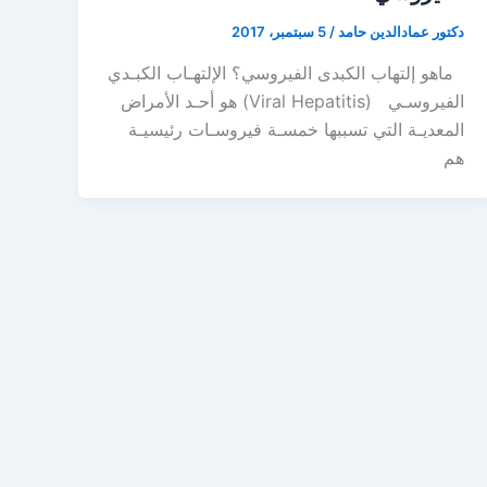
دكتور عمادالدين حامد
/
5 سبتمبر، 2017
ماهو إلتهاب الكبدى الفيروسي؟ الإلتهـاب الكبـدي
الفيروسـي (Viral Hepatitis) هو أحـد الأمراض
المعديـة التي تسببها خمسـة فيروسـات رئيسيـة
هم